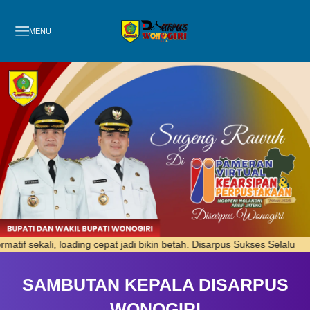
MENU
n betah. Disarpus Sukses Selalu
NORMA
: Semoga semakin berk
SAMBUTAN KEPALA DISARPUS
WONOGIRI