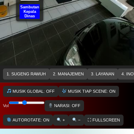
Sambutan
Kepala
Dinas
1. SUGENG RAWUH
2. MANAJEMEN
3. LAYANAN
4. IN
MUSIK GLOBAL: OFF
MUSIK TIAP SCENE: ON
NARASI: OFF
Vol
AUTOROTATE: ON
+
−
⛶ FULLSCREEN