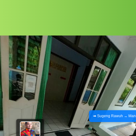
➡ Sugeng Rawuh → Manajem