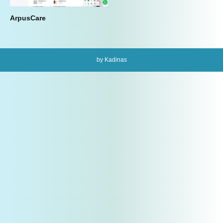
ArpusCare
by Kadinas