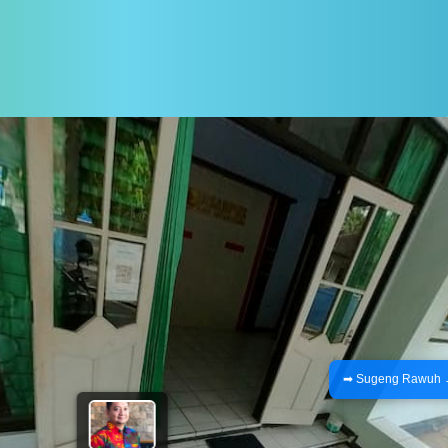
➡ Sugeng Rawuh → Man