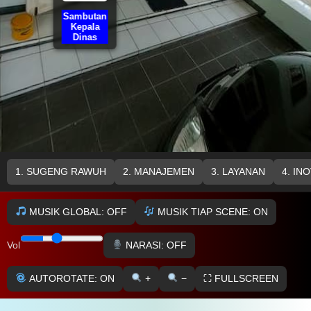
Sambutan
Kepala
Dinas
1. SUGENG RAWUH
2. MANAJEMEN
3. LAYANAN
4. IN
MUSIK GLOBAL: OFF
MUSIK TIAP SCENE: ON
NARASI: OFF
Vol
AUTOROTATE: ON
+
−
⛶ FULLSCREEN