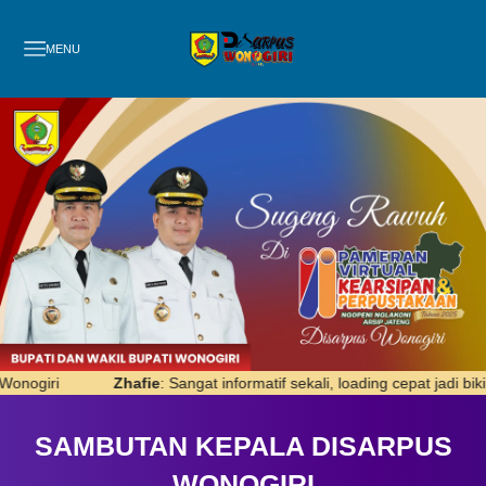
MENU
rmatif sekali, loading cepat jadi bikin betah. Disarpus Sukses Selalu
SAMBUTAN KEPALA DISARPUS
WONOGIRI